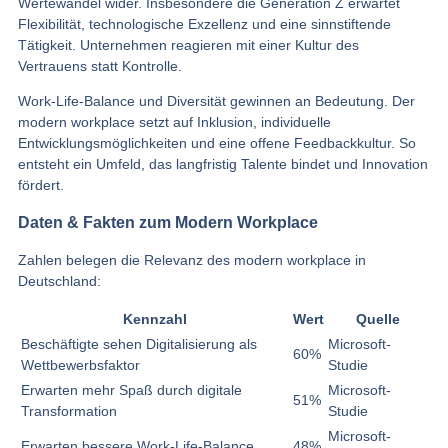
Wertewandel wider. Insbesondere die Generation Z erwartet
Flexibilität, technologische Exzellenz und eine sinnstiftende
Tätigkeit. Unternehmen reagieren mit einer Kultur des
Vertrauens statt Kontrolle.
Work-Life-Balance und Diversität gewinnen an Bedeutung. Der
modern workplace setzt auf Inklusion, individuelle
Entwicklungsmöglichkeiten und eine offene Feedbackkultur. So
entsteht ein Umfeld, das langfristig Talente bindet und Innovation
fördert.
Daten & Fakten zum Modern Workplace
Zahlen belegen die Relevanz des modern workplace in
Deutschland:
Kennzahl
Wert
Quelle
Beschäftigte sehen Digitalisierung als
Microsoft-
60%
Wettbewerbsfaktor
Studie
Erwarten mehr Spaß durch digitale
Microsoft-
51%
Transformation
Studie
Microsoft-
Erwarten bessere Work-Life-Balance
48%