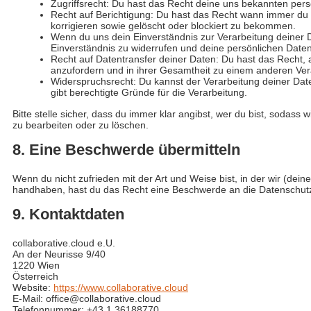
Zugriffsrecht: Du hast das Recht deine uns bekannten per
Recht auf Berichtigung: Du hast das Recht wann immer du 
korrigieren sowie gelöscht oder blockiert zu bekommen.
Wenn du uns dein Einverständnis zur Verarbeitung deiner 
Einverständnis zu widerrufen und deine persönlichen Daten
Recht auf Datentransfer deiner Daten: Du hast das Recht, 
anzufordern und in ihrer Gesamtheit zu einem anderen Vera
Widerspruchsrecht: Du kannst der Verarbeitung deiner Dat
gibt berechtigte Gründe für die Verarbeitung.
Bitte stelle sicher, dass du immer klar angibst, wer du bist, sodass 
zu bearbeiten oder zu löschen.
8. Eine Beschwerde übermitteln
Wenn du nicht zufrieden mit der Art und Weise bist, in der wir (de
handhaben, hast du das Recht eine Beschwerde an die Datenschutz
9. Kontaktdaten
collaborative.cloud e.U.
An der Neurisse 9/40
1220 Wien
Österreich
Website:
https://www.collaborative.cloud
E-Mail:
office@
collaborative.cloud
Telefonnummer: +43 1 36188770