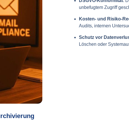
DSGVO-Konformität
: 
unbefugtem Zugriff gesch
Kosten- und Risiko-R
Audits, internen Unters
Schutz vor Datenverlu
Löschen oder Systemausf
Archivierung